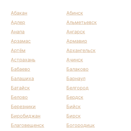
Абакан
Абинск
Адлер
Альметьевск
Анапа
Ангарск
Арзамас
Армавир
Артём
Архангельск
Астрахань
Ачинск
Бабаево
Балаково
Балашиха
Барнаул
Батайск
Белгород
Белово
Бердск
Березники
Бийск
Биробиджан
Бирск
Благовещенск
Богородицк