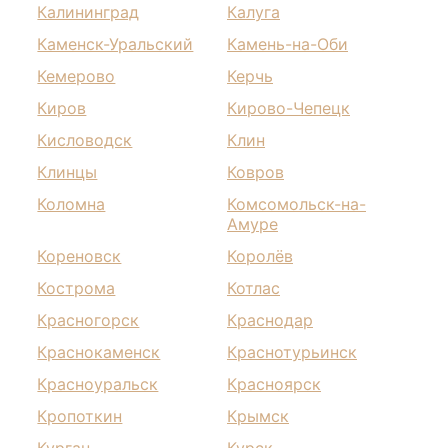
Калининград
Калуга
Каменск-Уральский
Камень-на-Оби
Кемерово
Керчь
Киров
Кирово-Чепецк
Кисловодск
Клин
Клинцы
Ковров
Коломна
Комсомольск-на-
Амуре
Кореновск
Королёв
Кострома
Котлас
Красногорск
Краснодар
Краснокаменск
Краснотурьинск
Красноуральск
Красноярск
Кропоткин
Крымск