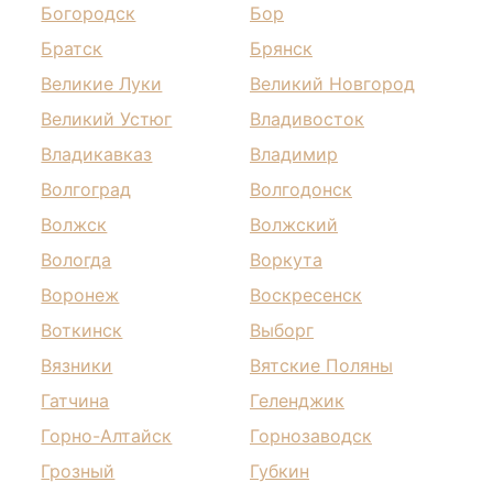
Богородск
Бор
Братск
Брянск
Великие Луки
Великий Новгород
Великий Устюг
Владивосток
Владикавказ
Владимир
Волгоград
Волгодонск
Волжск
Волжский
Вологда
Воркута
Воронеж
Воскресенск
Воткинск
Выборг
Вязники
Вятские Поляны
Гатчина
Геленджик
Горно-Алтайск
Горнозаводск
Грозный
Губкин