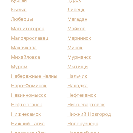
Курган
Курск
Кызыл
Липецк
Люберцы
Магадан
Магнитогорск
Майкоп
Малоярославец
Мариинск
Махачкала
Минск
Михайловка
Мурманск
Муром
Мытищи
Набережные Челны
Нальчик
Наро-Фоминск
Находка
Невинномысск
Нефтекамск
Нефтеюганск
Нижневартовск
Нижнекамск
Нижний Новгород
Нижний Тагил
Новокузнецк