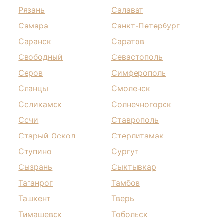
Рязань
Салават
Самара
Санкт-Петербург
Саранск
Саратов
Свободный
Севастополь
Серов
Симферополь
Сланцы
Смоленск
Соликамск
Солнечногорск
Сочи
Ставрополь
Старый Оскол
Стерлитамак
Ступино
Сургут
Сызрань
Сыктывкар
Таганрог
Тамбов
Ташкент
Тверь
Тимашевск
Тобольск