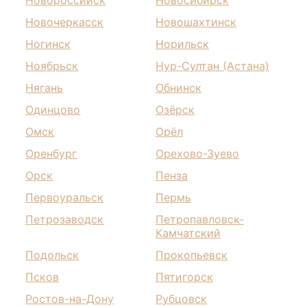
Новороссийск
Новосибирск
Новочеркасск
Новошахтинск
Ногинск
Норильск
Ноябрьск
Нур-Султан (Астана)
Нягань
Обнинск
Одинцово
Озёрск
Омск
Орёл
Оренбург
Орехово-Зуево
Орск
Пенза
Первоуральск
Пермь
Петрозаводск
Петропавловск-
Камчатский
Подольск
Прокопьевск
Псков
Пятигорск
Ростов-на-Дону
Рубцовск