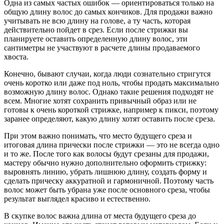
Одна из самых частых ошибок — ориентироваться только на
общую длину волос до самых кончиков. Для продажи важно
учитывать не всю длину на голове, а ту часть, которая
действительно пойдет в срез. Если после стрижки вы
планируете оставить определенную длину волос, эти
сантиметры не участвуют в расчете длины продаваемого
хвоста.
Конечно, бывают случаи, когда люди сознательно стригутся
очень коротко или даже под ноль, чтобы продать максимально
возможную длину волос. Однако такие решения подходят не
всем. Многие хотят сохранить привычный образ или не
готовы к очень короткой стрижке, например к пикси, поэтому
заранее определяют, какую длину хотят оставить после среза.
При этом важно понимать, что место будущего среза и
итоговая длина прически после стрижки — это не всегда одно
и то же. После того как волосы будут срезаны для продажи,
мастеру обычно нужно дополнительно оформить стрижку:
выровнять линию, убрать лишнюю длину, создать форму и
сделать прическу аккуратной и гармоничной. Поэтому часть
волос может быть убрана уже после основного среза, чтобы
результат выглядел красиво и естественно.
В скупке волос важна длина от места будущего среза до